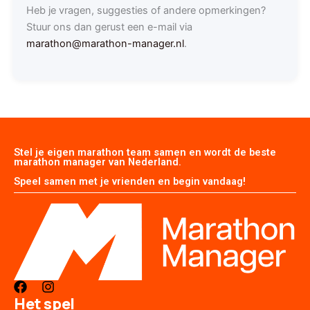
Heb je vragen, suggesties of andere opmerkingen?
Stuur ons dan gerust een e-mail via
marathon@marathon-manager.nl
.
Stel je eigen marathon team samen en wordt de beste
marathon manager van Nederland.
Speel samen met je vrienden en begin vandaag!
F
I
a
n
Het spel