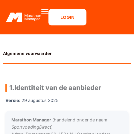
Ga
naar
LOGIN
de
inhoud
Algemene voorwaarden
1.
Identiteit van de aanbieder
Versie:
29 augustus 2025
Marathon Manager
(handelend onder de naam
SportvoedingDirect
)