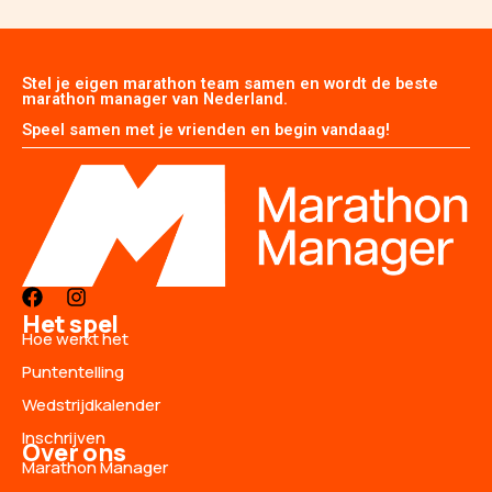
Stel je eigen marathon team samen en wordt de beste
marathon manager van Nederland.
Speel samen met je vrienden en begin vandaag!
F
I
a
n
Het spel
c
s
Hoe werkt het
e
t
Puntentelling
b
a
o
g
Wedstrijdkalender
o
r
Inschrijven
k
a
Over ons
m
Marathon Manager